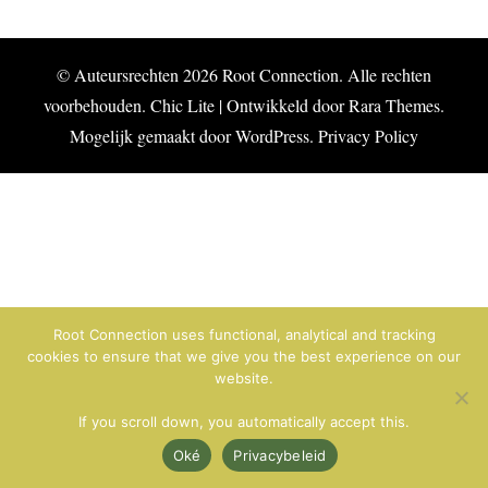
© Auteursrechten 2026
Root Connection
. Alle rechten
voorbehouden. Chic Lite | Ontwikkeld door
Rara Themes
.
Mogelijk gemaakt door
WordPress
.
Privacy Policy
Root Connection uses functional, analytical and tracking
cookies to ensure that we give you the best experience on our
website.
If you scroll down, you automatically accept this.
Oké
Privacybeleid